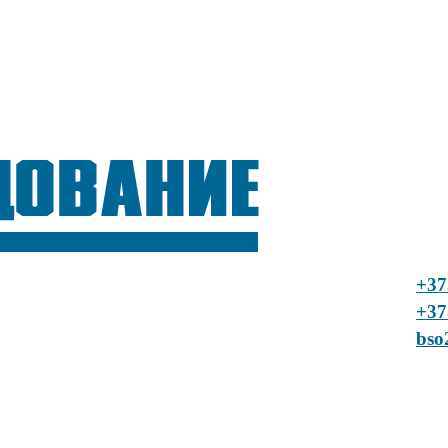
+37
+37
bso